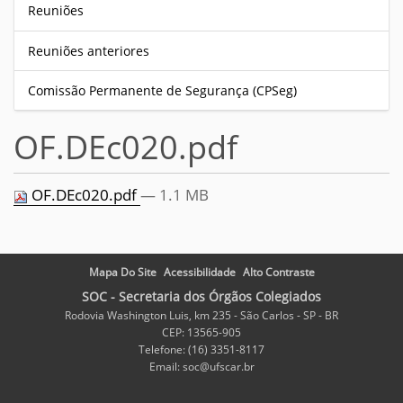
Reuniões
Reuniões anteriores
Comissão Permanente de Segurança (CPSeg)
OF.DEc020.pdf
OF.DEc020.pdf
— 1.1 MB
Mapa Do Site
Acessibilidade
Alto Contraste
SOC - Secretaria dos Órgãos Colegiados
Rodovia Washington Luis, km 235 - São Carlos - SP - BR
CEP: 13565-905
Telefone: (16) 3351-8117
Email: soc@ufscar.br