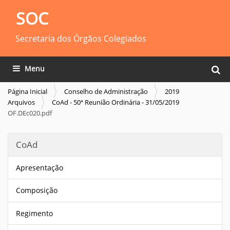
SOC
Secretaria dos Órgãos Colegiados
Busca
Toggle navigation
Busca
Página Inicial
Conselho de Administração
2019
Arquivos
CoAd - 50ª Reunião Ordinária - 31/05/2019
OF.DEc020.pdf
CoAd
Apresentação
Composição
Regimento