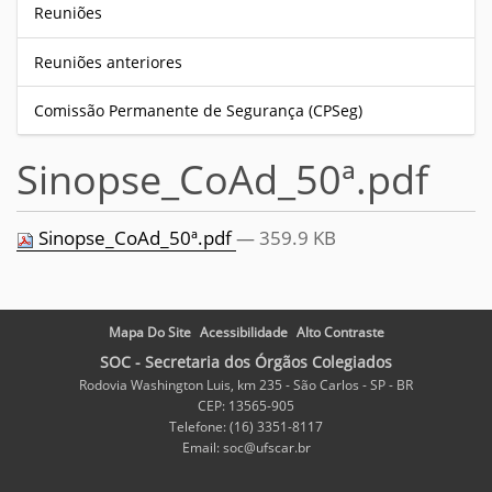
Reuniões
Reuniões anteriores
Comissão Permanente de Segurança (CPSeg)
Sinopse_CoAd_50ª.pdf
Sinopse_CoAd_50ª.pdf
— 359.9 KB
Mapa Do Site
Acessibilidade
Alto Contraste
SOC - Secretaria dos Órgãos Colegiados
Rodovia Washington Luis, km 235 - São Carlos - SP - BR
CEP: 13565-905
Telefone: (16) 3351-8117
Email: soc@ufscar.br