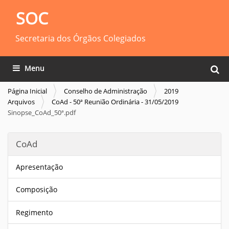
SOC
Secretaria dos Órgãos Colegiados
Busca
Toggle navigation
Busca
Página Inicial
Conselho de Administração
2019
Arquivos
CoAd - 50ª Reunião Ordinária - 31/05/2019
Sinopse_CoAd_50ª.pdf
CoAd
Apresentação
Composição
Regimento