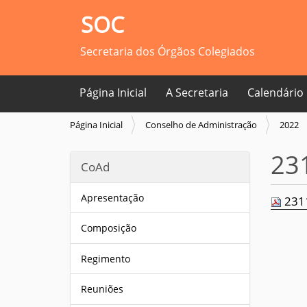
SOC
Secretaria dos Órgãos Colegiados
Página Inicial
A Secretaria
Calendário
V
Página Inicial
Conselho de Administração
2022
o
c
23
CoAd
ê
e
s
Apresentação
2311
t
á
Composição
a
q
Regimento
u
i
Reuniões
: