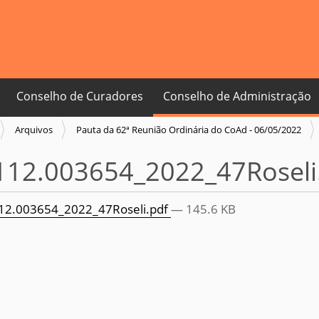
Conselho de Curadores
Conselho de Administração
Arquivos
Pauta da 62ª Reunião Ordinária do CoAd - 06/05/2022
112.003654_2022_47Roseli
2.003654_2022_47Roseli.pdf
— 145.6 KB