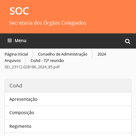
SOC
Secretaria dos Órgãos Colegiados
Busca
Toggle navigation
Busca
Página Inicial
Conselho de Administração
2024
Arquivos
CoAd - 72ª reunião
SEI_23112.028186_2024_85.pdf
CoAd
Apresentação
Composição
Regimento