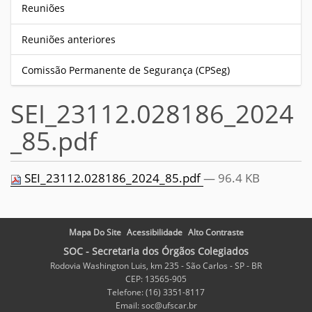
Reuniões
Reuniões anteriores
Comissão Permanente de Segurança (CPSeg)
SEI_23112.028186_2024
_85.pdf
SEI_23112.028186_2024_85.pdf
— 96.4 KB
Mapa Do Site
Acessibilidade
Alto Contraste
SOC - Secretaria dos Órgãos Colegiados
Rodovia Washington Luis, km 235 - São Carlos - SP - BR
CEP: 13565-905
Telefone: (16) 3351-8117
Email: soc@ufscar.br