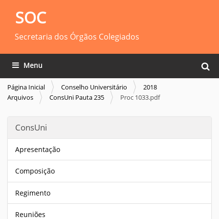
SOC
Secretaria dos Órgãos Colegiados
Busca
Toggle navigation
Busca
Página Inicial
Conselho Universitário
2018
Arquivos
ConsUni Pauta 235
Proc 1033.pdf
ConsUni
Apresentação
Composição
Regimento
Reuniões