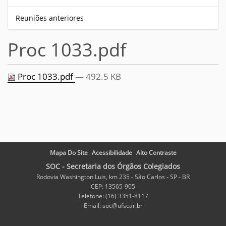
Reuniões anteriores
Proc 1033.pdf
Proc 1033.pdf
— 492.5 KB
Mapa Do Site
Acessibilidade
Alto Contraste
SOC - Secretaria dos Órgãos Colegiados
Rodovia Washington Luis, km 235 - São Carlos - SP - BR
CEP: 13565-905
Telefone: (16) 3351-8117
Email: soc@ufscar.br