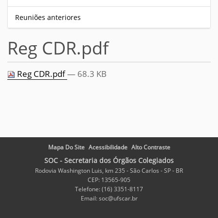
Reuniões anteriores
Reg CDR.pdf
Reg CDR.pdf
— 68.3 KB
Mapa Do Site
Acessibilidade
Alto Contraste
SOC - Secretaria dos Órgãos Colegiados
Rodovia Washington Luis, km 235 - São Carlos - SP - BR
CEP: 13565-905
Telefone: (16) 3351-8117
Email: soc@ufscar.br