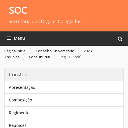
SOC
Secretaria dos Órgãos Colegiados
Busca
Toggle navigation
Busca
Página Inicial
Conselho Universitário
2023
Arquivos
ConsUni 268
Reg CDR.pdf
ConsUni
Apresentação
Composição
Regimento
Reuniões