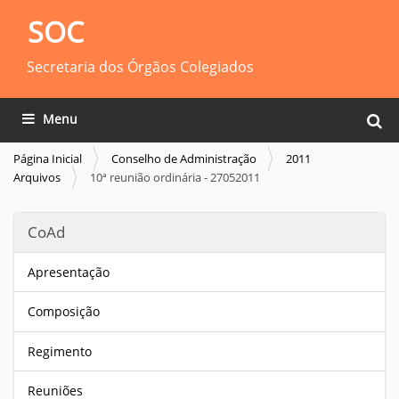
SOC
Secretaria dos Órgãos Colegiados
Busca
Toggle navigation
Busca
Página Inicial
Conselho de Administração
2011
Arquivos
10ª reunião ordinária - 27052011
CoAd
Apresentação
Composição
Regimento
Reuniões