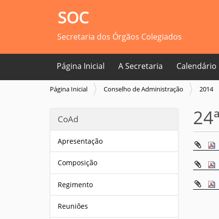
SOC
Secretaria dos Órgãos Colegiados
Página Inicial
A Secretaria
Calendário
V
Página Inicial
Conselho de Administração
2014
o
c
24ª
CoAd
ê
e
s
Apresentação
t
á
Composição
a
q
Regimento
u
i
Reuniões
: