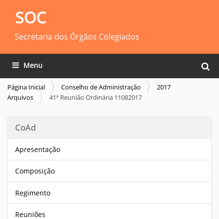
SOC
Secretaria dos Órgãos Colegiados
Busca
Toggle navigation
Busca
Página Inicial
Conselho de Administração
2017
Arquivos
41ª Reunião Ordinária 11082017
CoAd
Apresentação
Composição
Regimento
Reuniões