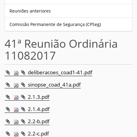
Reuniões anteriores
Comissão Permanente de Segurança (CPSeg)
41ª Reunião Ordinária
11082017
deliberacoes_coad1-41.pdf
sinopse_coad_41a.pdf
2.1.3.pdf
2.1.4.pdf
2.2-b.pdf
2.2-c.pdf