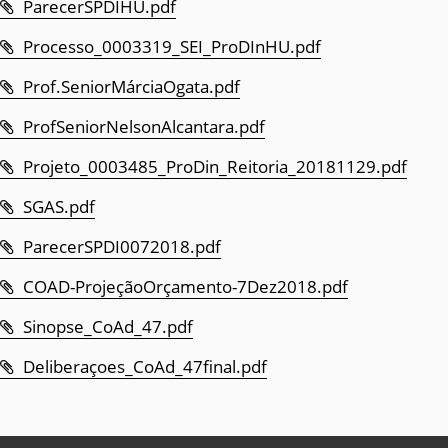
ParecerSPDIHU.pdf
Processo_0003319_SEI_ProDInHU.pdf
Prof.SeniorMárciaOgata.pdf
ProfSeniorNelsonAlcantara.pdf
Projeto_0003485_ProDin_Reitoria_20181129.pdf
SGAS.pdf
ParecerSPDI0072018.pdf
COAD-ProjeçãoOrçamento-7Dez2018.pdf
Sinopse_CoAd_47.pdf
Deliberaçoes_CoAd_47final.pdf