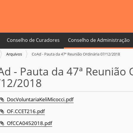
Conselho de Curadores
Conselho de Administração
Arquivos
CoAd - Pauta da 47ª Reunião Ordinária 07/12/2018
d - Pauta da 47ª Reunião 
/12/2018
DocVoluntariaKeliMicocci.pdf
OF.CCET216.pdf
OfCCA0452018.pdf