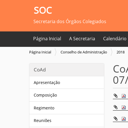
SOC
Secretaria dos Órgãos Colegiados
Página Inicial
A Secretaria
Calendário
V
Página Inicial
Conselho de Administração
2018
o
c
CoA
CoAd
ê
07
e
s
Apresentação
t
á
Composição
a
q
Regimento
u
i
Reuniões
: