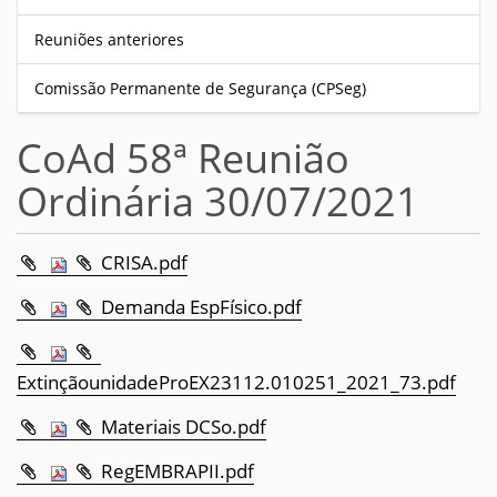
Reuniões anteriores
Comissão Permanente de Segurança (CPSeg)
CoAd 58ª Reunião
Ordinária 30/07/2021
CRISA.pdf
Demanda EspFísico.pdf
ExtinçãounidadeProEX23112.010251_2021_73.pdf
Materiais DCSo.pdf
RegEMBRAPII.pdf