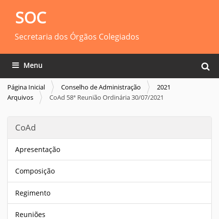
SOC
Secretaria dos Órgãos Colegiados
Busca
Toggle navigation
Busca
Página Inicial
Conselho de Administração
2021
Arquivos
CoAd 58ª Reunião Ordinária 30/07/2021
CoAd
Apresentação
Composição
Regimento
Reuniões