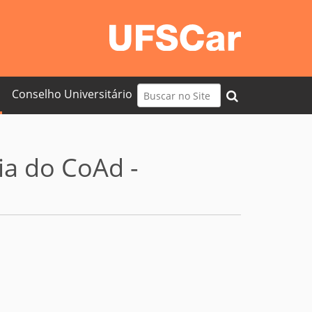
Busca
Conselho Universitário
Busca Avançada…
ia do CoAd -