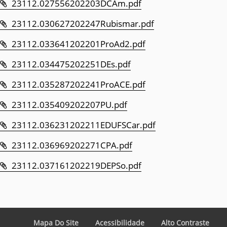
23112.027556202203DCAm.pdf
23112.030627202247Rubismar.pdf
23112.033641202201ProAd2.pdf
23112.034475202251DEs.pdf
23112.035287202241ProACE.pdf
23112.035409202207PU.pdf
23112.036231202211EDUFSCar.pdf
23112.036969202271CPA.pdf
23112.037161202219DEPSo.pdf
Mapa Do Site
Acessibilidade
Alto Contraste