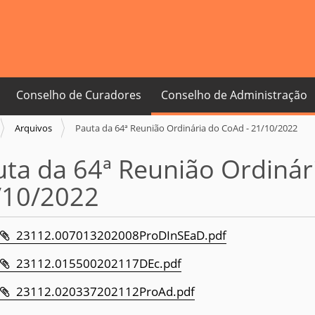
Conselho de Curadores
Conselho de Administração
Arquivos
Pauta da 64ª Reunião Ordinária do CoAd - 21/10/2022
ta da 64ª Reunião Ordinár
/10/2022
23112.007013202008ProDInSEaD.pdf
23112.015500202117DEc.pdf
23112.020337202112ProAd.pdf