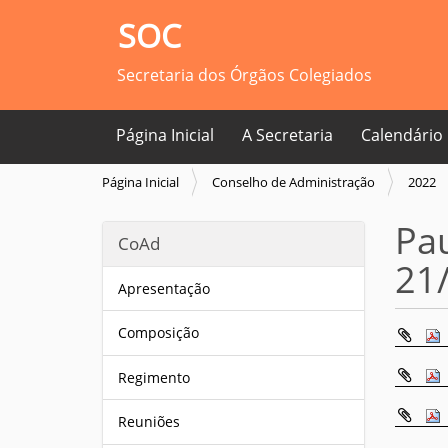
SOC
Secretaria dos Órgãos Colegiados
Página Inicial
A Secretaria
Calendário
V
Página Inicial
Conselho de Administração
2022
o
c
Pau
CoAd
ê
21
e
s
Apresentação
t
á
Composição
a
q
Regimento
u
i
Reuniões
: