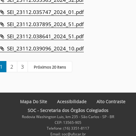
SEI_23112.035747_2024_01.pdf
SEI_23112.037895_2024_51.pdf
SEI_23112.038641_2024_51.pdf
SEI_23112.039096_2024_10.pdf
1
2
3
Próximos 20 itens
Mapa Do Site
Acessibilidade
Alto Contraste
SOC - Secretaria dos Órgãos Colegiados
Rodovia Washington Luis, km 235 - São Carlos - SP - BR
CEP: 13565-905
Telefone: (16) 3351-8117
Email: soc@ufscar.br