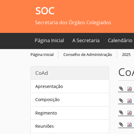
SOC
Secretaria dos Órgãos Colegiados
Página Inicial
A Secretaria
Calendário
V
Página Inicial
Conselho de Administração
2025
o
c
CoA
CoAd
ê
e
s
Apresentação
t
á
Composição
a
q
Regimento
u
i
Reuniões
: