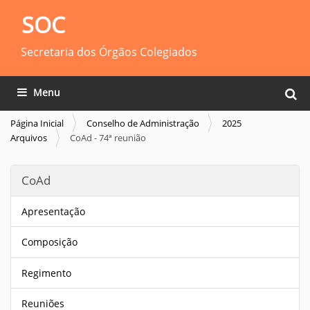
SOC
Secretaria dos Órgãos Colegiados
Busca
Toggle navigation
Busca
Página Inicial
Conselho de Administração
2025
Arquivos
CoAd - 74ª reunião
CoAd
Apresentação
Composição
Regimento
Reuniões