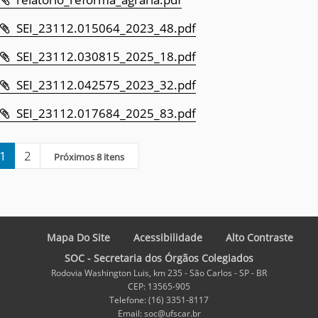
SEI_23112.015064_2023_48.pdf
SEI_23112.030815_2025_18.pdf
SEI_23112.042575_2023_32.pdf
SEI_23112.017684_2025_83.pdf
1
2
Próximos 8 itens
Mapa Do Site
Acessibilidade
Alto Contraste
SOC - Secretaria dos Órgãos Colegiados
Rodovia Washington Luis, km 235 - São Carlos - SP - BR
CEP: 13565-905
Telefone: (16) 3351-8117
Email: soc@ufscar.br