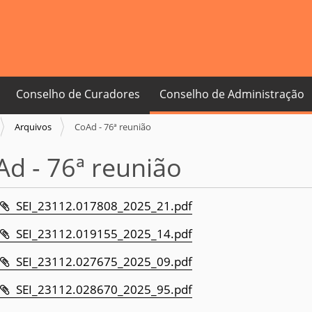
Conselho de Curadores
Conselho de Administração
Arquivos
CoAd - 76ª reunião
d - 76ª reunião
SEI_23112.017808_2025_21.pdf
SEI_23112.019155_2025_14.pdf
SEI_23112.027675_2025_09.pdf
SEI_23112.028670_2025_95.pdf