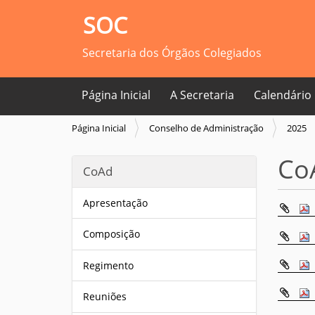
SOC
Secretaria dos Órgãos Colegiados
Página Inicial
A Secretaria
Calendário
V
Página Inicial
Conselho de Administração
2025
o
c
CoA
CoAd
ê
e
s
Apresentação
t
á
Composição
a
q
Regimento
u
i
Reuniões
: