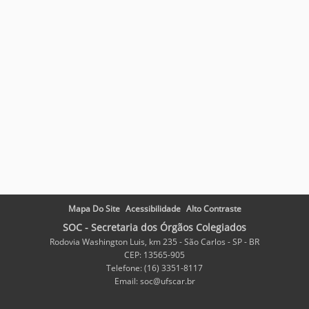
Mapa Do Site
Acessibilidade
Alto Contraste
SOC - Secretaria dos Órgãos Colegiados
Rodovia Washington Luis, km 235 - São Carlos - SP - BR
CEP: 13565-905
Telefone: (16) 3351-8117
Email: soc@ufscar.br