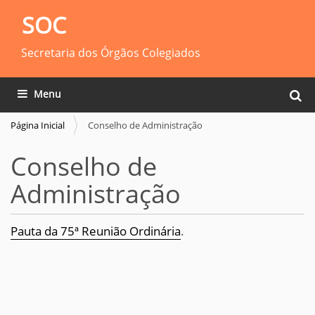
SOC
Secretaria dos Órgãos Colegiados
Busca
Toggle navigation
Busca
Página Inicial
Conselho de Administração
Conselho de
Administração
Pauta da 75ª Reunião Ordinária
.