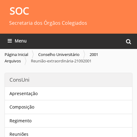
SOC
Secretaria dos Órgãos Colegiados
Busca
Toggle navigation
Busca
Página Inicial
Conselho Universitário
2001
Arquivos
Reunião-extraordinária-21092001
ConsUni
Apresentação
Composição
Regimento
Reuniões