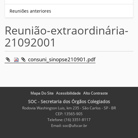
Reuniões anteriores
Reunião-extraordinária-
21092001
consuni_sinopse210901.pdf
Mapa Do Site
Acessibilidade
Alto Contraste
SOC - Secretaria dos Órgãos Colegiados
Rodovia Washington Luis, km 235 - São Carlos - SP - BR
CEP: 13565-905
Telefone: (16) 3351-8117
Email: soc@ufscar.br