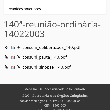
Reuniões anteriores
140ª-reunião-ordinária-
14022003
consuni_deliberacoes_140.pdf
consuni_pauta_140.pdf
consuni_sinopse_140.pdf
Mapa Do Site
Acessibilidade
Alto Contraste
SOC - Secretaria dos Órgãos Colegiados
Rodovia Washington Luis, km 235 - São Carlos - SP - BR
CEP: 13565-905