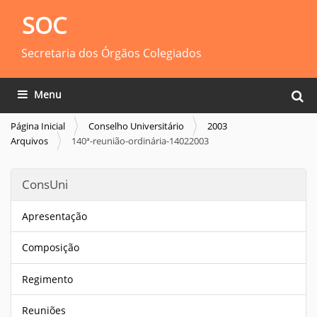
SOC
Secretaria dos Órgãos Colegiados
Busca
Toggle navigation
Busca
Página Inicial
Conselho Universitário
2003
Arquivos
140ª-reunião-ordinária-14022003
ConsUni
Apresentação
Composição
Regimento
Reuniões