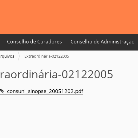
Conselho de Curadores
Conselho de Administração
rquivos
Extraordinária-02122005
traordinária-02122005
consuni_sinopse_20051202.pdf