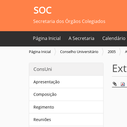
SOC
Secretaria dos Órgãos Colegiados
Página Inicial
A Secretaria
Calendário
V
Página Inicial
Conselho Universitário
2005
A
o
c
Ex
ConsUni
ê
e
s
Apresentação
t
á
Composição
a
q
Regimento
u
i
Reuniões
: