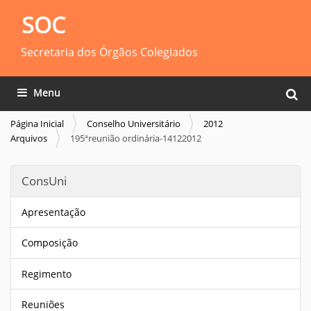
SOC
Secretaria dos Órgãos Colegiados
Busca
Toggle navigation
Busca
Página Inicial
Conselho Universitário
2012
Arquivos
195ªreunião ordinária-14122012
ConsUni
Apresentação
Composição
Regimento
Reuniões