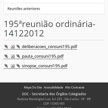
Reuniões anteriores
195ªreunião ordinária-
14122012
deliberacoes_consuni195.pdf
pauta_consuni195.pdf
sinopse_consuni195.pdf
Mapa Do Site
Acessibilidade
Alto Contraste
SOC - Secretaria dos Órgãos Colegiados
Rodovia Washington Luis, km 235 - São Carlos - SP - BR
CEP: 13565-905