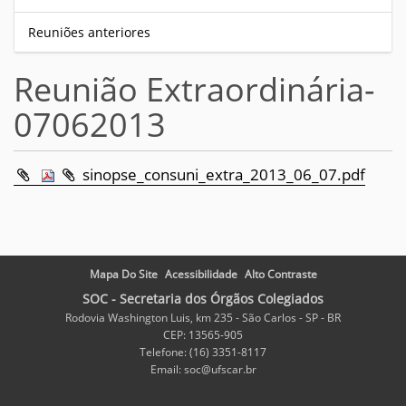
Reuniões anteriores
Reunião Extraordinária-
07062013
sinopse_consuni_extra_2013_06_07.pdf
Mapa Do Site
Acessibilidade
Alto Contraste
SOC - Secretaria dos Órgãos Colegiados
Rodovia Washington Luis, km 235 - São Carlos - SP - BR
CEP: 13565-905
Telefone: (16) 3351-8117
Email: soc@ufscar.br