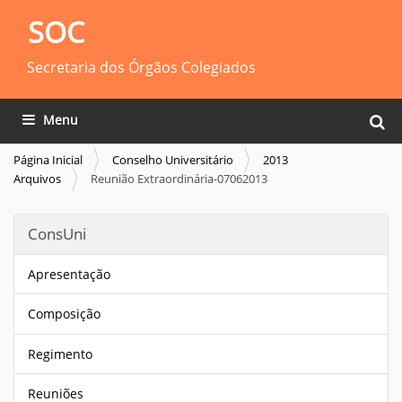
SOC
Secretaria dos Órgãos Colegiados
Busca
Toggle navigation
Busca
Página Inicial
Conselho Universitário
2013
Arquivos
Reunião Extraordinária-07062013
ConsUni
Apresentação
Composição
Regimento
Reuniões