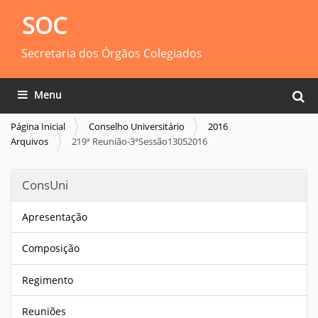
SOC
Secretaria dos Órgãos Colegiados
Busca
Toggle navigation
Busca
Página Inicial
Conselho Universitário
2016
Arquivos
219ª Reunião-3ªSessão13052016
ConsUni
Apresentação
Composição
Regimento
Reuniões