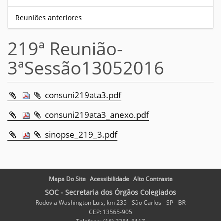
Reuniões anteriores
219ª Reunião-
3ªSessão13052016
consuni219ata3.pdf
consuni219ata3_anexo.pdf
sinopse_219_3.pdf
Mapa Do Site
Acessibilidade
Alto Contraste
SOC - Secretaria dos Órgãos Colegiados
Rodovia Washington Luis, km 235 - São Carlos - SP - BR
CEP: 13565-905