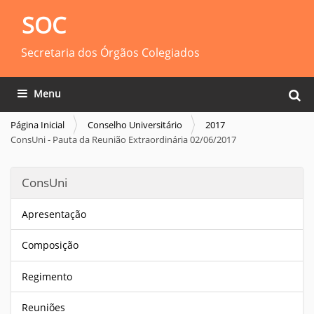
SOC
Secretaria dos Órgãos Colegiados
Busca
Toggle navigation
Busca
Página Inicial
Conselho Universitário
2017
ConsUni - Pauta da Reunião Extraordinária 02/06/2017
ConsUni
Apresentação
Composição
Regimento
Reuniões