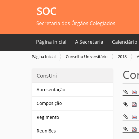
SOC
Secretaria dos Órgãos Colegiados
Página Inicial
A Secretaria
Calendário
V
Página Inicial
Conselho Universitário
2018
A
o
c
Co
ConsUni
ê
e
s
Apresentação
t
á
Composição
a
q
Regimento
u
i
Reuniões
: