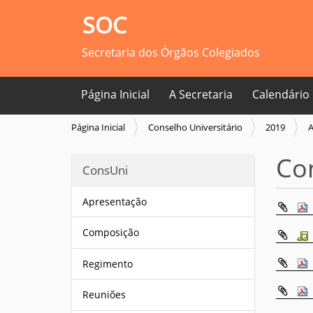
SOC
Secretaria dos Órgãos Colegiados
Página Inicial
A Secretaria
Calendário
V
Página Inicial
Conselho Universitário
2019
A
o
c
Co
ConsUni
ê
e
s
Apresentação
t
á
Composição
a
q
Regimento
u
i
Reuniões
: