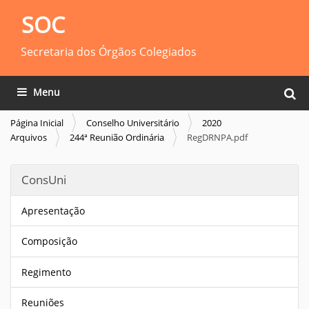
SOC
Secretaria dos Órgãos Colegiados
Busca
Toggle navigation
Busca
Página Inicial
Conselho Universitário
2020
Arquivos
244ª Reunião Ordinária
RegDRNPA.pdf
ConsUni
Apresentação
Composição
Regimento
Reuniões