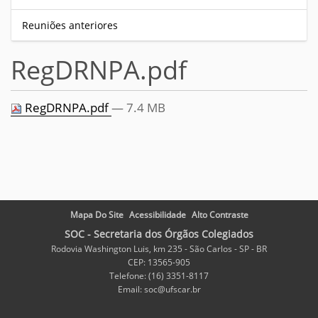
Reuniões anteriores
RegDRNPA.pdf
RegDRNPA.pdf
— 7.4 MB
Mapa Do Site
Acessibilidade
Alto Contraste
SOC - Secretaria dos Órgãos Colegiados
Rodovia Washington Luis, km 235 - São Carlos - SP - BR
CEP: 13565-905
Telefone: (16) 3351-8117
Email: soc@ufscar.br