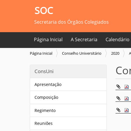
SOC
Secretaria dos Órgãos Colegiados
Página Inicial
A Secretaria
Calendário
V
Página Inicial
Conselho Universitário
2020
A
o
c
Co
ConsUni
ê
e
s
Apresentação
t
á
Composição
a
q
Regimento
u
i
Reuniões
: