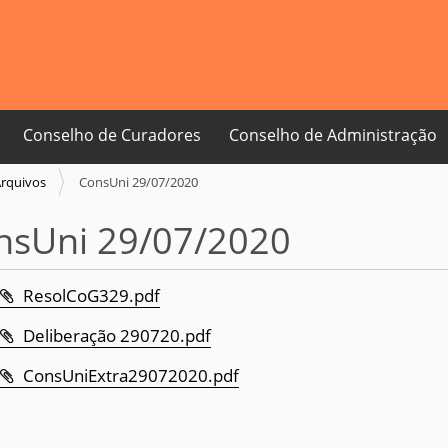
Conselho de Curadores
Conselho de Administração
rquivos
ConsUni 29/07/2020
nsUni 29/07/2020
ResolCoG329.pdf
Deliberação 290720.pdf
ConsUniExtra29072020.pdf