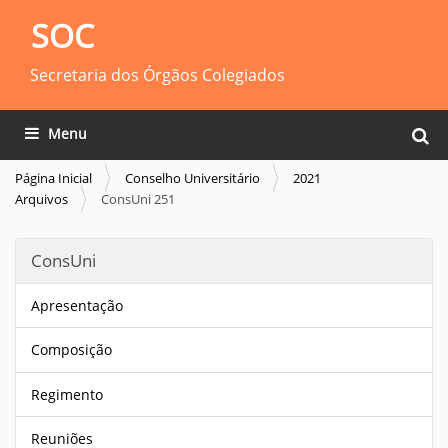
SOC
Secretaria dos Órgãos Colegiados
Busca
Toggle navigation
Busca
Página Inicial
Conselho Universitário
2021
Arquivos
ConsUni 251
ConsUni
Apresentação
Composição
Regimento
Reuniões