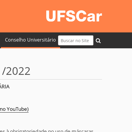
Busca
Conselho Universitário
Busca Avançada…
1/2022
ÁRIA
 no YouTube)
ntes à obrigatoriedade no uso de máscaras