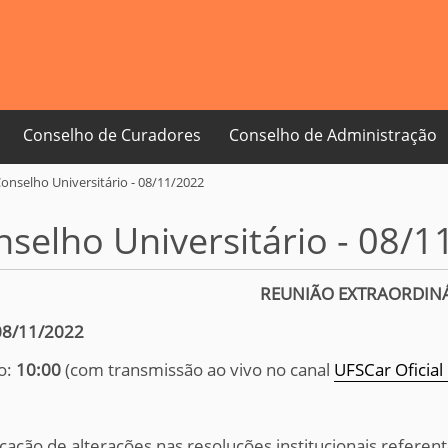
Conselho de Curadores
Conselho de Administração
onselho Universitário - 08/11/2022
selho Universitário - 08/1
REUNIÃO EXTRAORDIN
08/11/2022
o:
10:
00
(com transmissão ao vivo no canal
UFSCar Oficial
cação de alterações nas resoluções institucionais refere