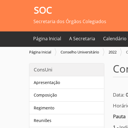
SOC
Secretaria dos Órgãos Colegiados
Página Inicial
A Secretaria
Calendário
V
Página Inicial
Conselho Universitário
2022
C
o
c
Con
ConsUni
ê
e
s
Apresentação
t
á
Data:
Composição
a
Horári
q
Regimento
u
Pauta
i
Reuniões
:
1 -
Indi