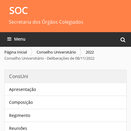
SOC
Secretaria dos Órgãos Colegiados
Busca
Toggle navigation
Busca
Página Inicial
Conselho Universitário
2022
Conselho Universitário - Deliberações de 08/11/2022
ConsUni
Apresentação
Composição
Regimento
Reuniões