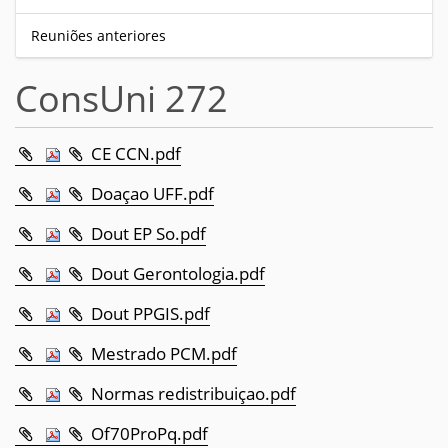
Reuniões anteriores
ConsUni 272
CE CCN.pdf
Doaçao UFF.pdf
Dout EP So.pdf
Dout Gerontologia.pdf
Dout PPGIS.pdf
Mestrado PCM.pdf
Normas redistribuiçao.pdf
Of70ProPq.pdf