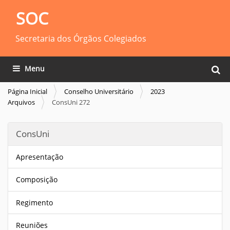
SOC
Secretaria dos Órgãos Colegiados
Busca
Toggle navigation
Busca
Página Inicial
Conselho Universitário
2023
Arquivos
ConsUni 272
ConsUni
Apresentação
Composição
Regimento
Reuniões