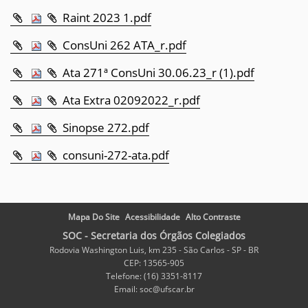
Raint 2023 1.pdf
ConsUni 262 ATA_r.pdf
Ata 271ª ConsUni 30.06.23_r (1).pdf
Ata Extra 02092022_r.pdf
Sinopse 272.pdf
consuni-272-ata.pdf
Mapa Do Site
Acessibilidade
Alto Contraste
SOC - Secretaria dos Órgãos Colegiados
Rodovia Washington Luis, km 235 - São Carlos - SP - BR
CEP: 13565-905
Telefone: (16) 3351-8117
Email: soc@ufscar.br