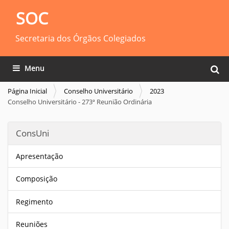
SOC
Secretaria dos Órgãos Colegiados
Busca
Toggle navigation
Busca
Página Inicial
Conselho Universitário
2023
Conselho Universitário - 273ª Reunião Ordinária
ConsUni
Apresentação
Composição
Regimento
Reuniões