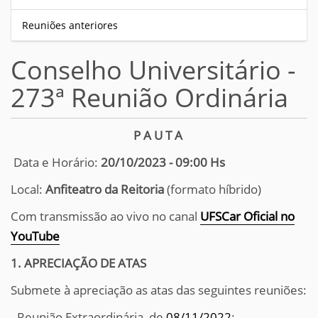
Reuniões anteriores
Conselho Universitário -
273ª Reunião Ordinária
P A U T A
Data e Horário:
20/10/2023 - 09:00 Hs
Local:
Anfiteatro da Reitoria
(formato híbrido)
Com transmissão ao vivo no canal
UFSCar Oficial no
YouTube
1. APRECIAÇÃO DE ATAS
Submete à apreciação as atas das seguintes reuniões:
- Reunião Extraordinária, de
08/11/2022
;