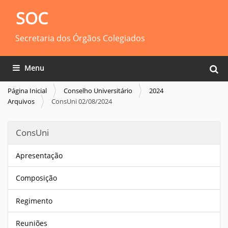
SOC
Secretaria dos Órgãos Colegiados
Busca
Toggle navigation
Busca
Página Inicial
Conselho Universitário
2024
Arquivos
ConsUni 02/08/2024
ConsUni
Apresentação
Composição
Regimento
Reuniões