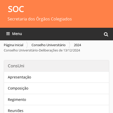
SOC
Secretaria dos Órgãos Colegiados
Busca
Toggle navigation
Busca
Página Inicial
Conselho Universitário
2024
Conselho Universitário-Deliberações de 13/12/2024
ConsUni
Apresentação
Composição
Regimento
Reuniões