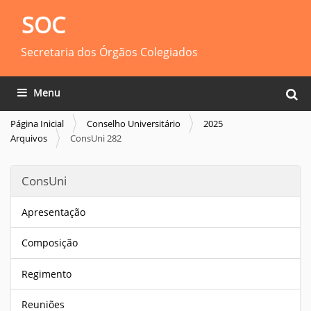
SOC
Secretaria dos Órgãos Colegiados
Busca
Toggle navigation
Busca
Página Inicial
Conselho Universitário
2025
Arquivos
ConsUni 282
ConsUni
Apresentação
Composição
Regimento
Reuniões