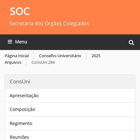
SOC
Secretaria dos Órgãos Colegiados
Busca
Toggle navigation
Busca
Página Inicial
Conselho Universitário
2025
Arquivos
ConsUni 284
ConsUni
Apresentação
Composição
Regimento
Reuniões