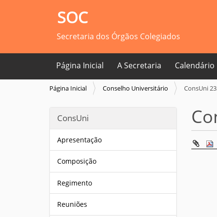
SOC
Secretaria dos Órgãos Colegiados
Página Inicial
A Secretaria
Calendário
V
Página Inicial
Conselho Universitário
ConsUni 23
o
c
Co
ConsUni
ê
e
s
Apresentação
t
á
Composição
a
q
Regimento
u
i
Reuniões
: