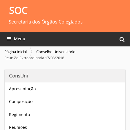
SOC
Secretaria dos Órgãos Colegiados
Busca
Toggle navigation
Busca
Página Inicial
Conselho Universitário
Reunião Extraordinaria 17/08/2018
ConsUni
Apresentação
Composição
Regimento
Reuniões