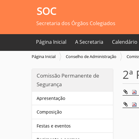
SOC
Secretaria dos Órgãos Colegiados
Página Inicial
A Secretaria
Calendário
V
Página Inicial
Conselho de Administração
Comiss
o
c
2ª
Comissão Permanente de
ê
e
Segurança
s
t
Apresentação
á
a
Composição
q
u
Festas e eventos
i
: