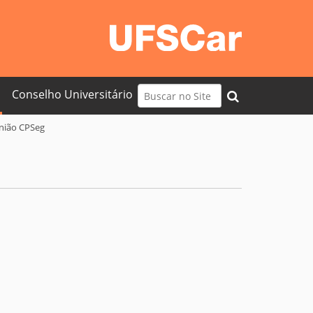
Busca
Conselho Universitário
Busca Avançada…
nião CPSeg