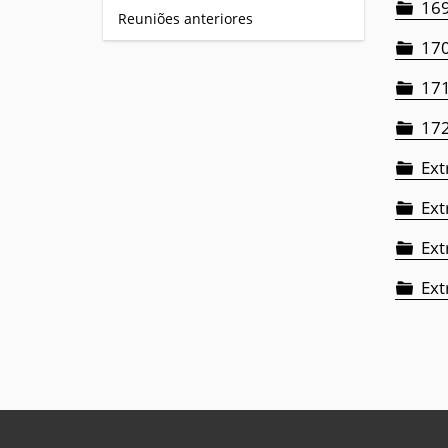
169
Reuniões anteriores
170
171
172
Ext
Ext
Ext
Ext