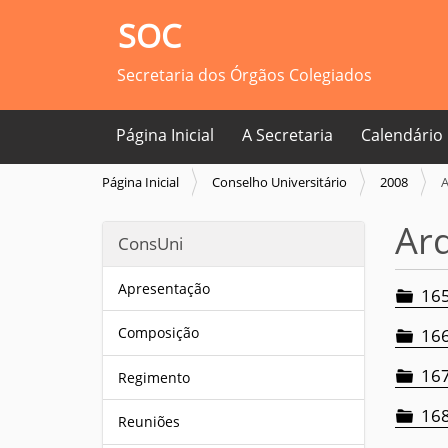
SOC
Secretaria dos Órgãos Colegiados
Página Inicial
A Secretaria
Calendário
V
Página Inicial
Conselho Universitário
2008
A
o
c
Ar
ConsUni
ê
e
s
Apresentação
165
t
á
Composição
166
a
q
167
Regimento
u
i
168
Reuniões
: