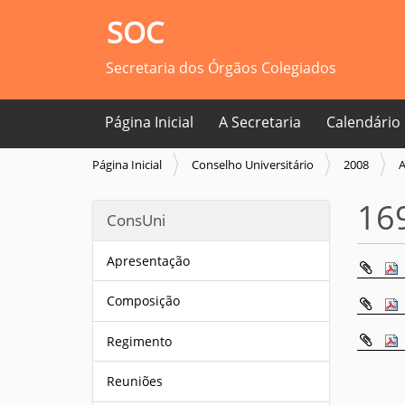
SOC
Secretaria dos Órgãos Colegiados
Página Inicial
A Secretaria
Calendário
V
Página Inicial
Conselho Universitário
2008
A
o
c
16
ConsUni
ê
e
s
Apresentação
t
á
Composição
a
q
Regimento
u
i
Reuniões
: