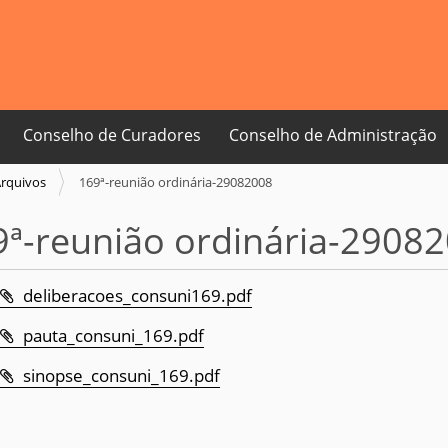
Conselho de Curadores
Conselho de Administração
rquivos
169ª-reunião ordinária-29082008
9ª-reunião ordinária-2908
deliberacoes_consuni169.pdf
pauta_consuni_169.pdf
sinopse_consuni_169.pdf