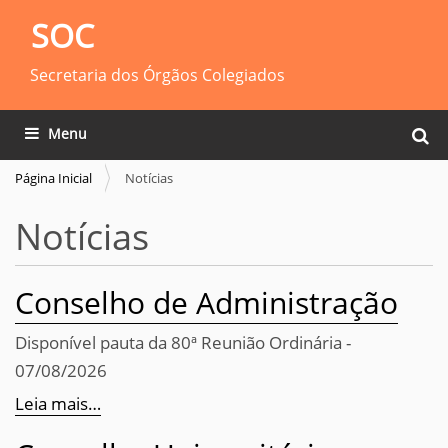
SOC
Secretaria dos Órgãos Colegiados
Busca
Toggle navigation
Busca
Página Inicial
Notícias
Notícias
Conselho de Administração
Disponível pauta da 80ª Reunião Ordinária -
07/08/2026
Leia mais…