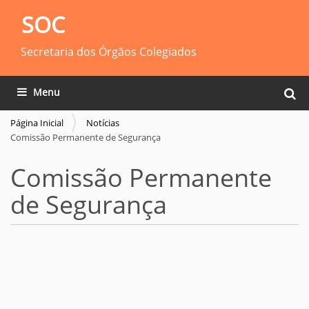
SOC
Secretaria dos Órgãos Colegiados
Busca
Toggle navigation
Busca
Página Inicial
Notícias
Comissão Permanente de Segurança
Comissão Permanente
de Segurança