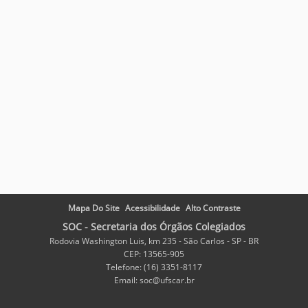
Mapa Do Site
Acessibilidade
Alto Contraste
SOC - Secretaria dos Órgãos Colegiados
Rodovia Washington Luis, km 235 - São Carlos - SP - BR
CEP: 13565-905
Telefone: (16) 3351-8117
Email: soc@ufscar.br