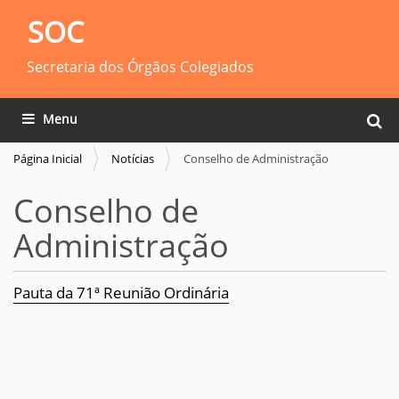
SOC
Secretaria dos Órgãos Colegiados
Busca
Toggle navigation
Busca
Página Inicial
Notícias
Conselho de Administração
Conselho de
Administração
Pauta da 71ª Reunião Ordinária