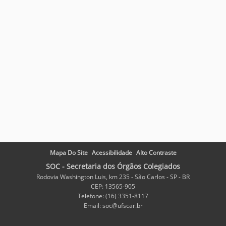
Mapa Do Site
Acessibilidade
Alto Contraste
SOC - Secretaria dos Órgãos Colegiados
Rodovia Washington Luis, km 235 - São Carlos - SP - BR
CEP: 13565-905
Telefone: (16) 3351-8117
Email: soc@ufscar.br